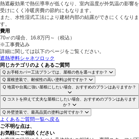
熱遮蔽効果で熱伝導率が低くなり、室内温度が外気温の影響を
受けにくく冷暖房費の節約にもなります。
また、水性湿式工法により建材内部の結露ができにくくなりま
す。
費用
70㎡の場合、16.8万円～（税込）
※工事費込み
詳細に関しては以下のページをご覧ください。
遮熱塗料シャネツロック
同じカテゴリのよくあるご質問
Q
お手軽カバー工法プランでは、屋根の色を選べますか？
Q
屋根塗装で、耐候性の高い塗料は何ですか？
Q
地震や台風に強い屋根にしたい場合、おすすめのプランはありますか？
Q
コストを抑えて丈夫な屋根にしたい場合、おすすめのプランはあります
か？
Q
外壁塗装で、最高品質の塗料は何ですか？
よくあるご質問一覧へ戻る
ご不明な点は、
お気軽にご相談ください