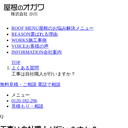
ROOF MENU
屋根のお悩み解決メニュー
REASON
選ばれる理由
WORKS
施工事例
VOICE
お客様の声
INFORMATION
会社案内
TOP
よくある質問
工事は自社職人が行いますか？
無料見積・ご相談
電話で相談
メニュー
0120-182-296
見積もり・相談
Q