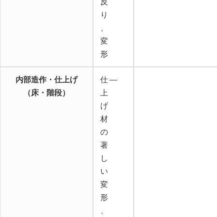
反
り
、
変
形
内部造作・仕上げ
仕
―
（床・階段）
上
げ
材
の
著
し
い
変
形
、