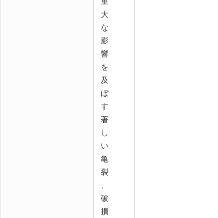
重
大
な
影
響
を
及
ぼ
す
著
し
い
亀
裂
、
破
損