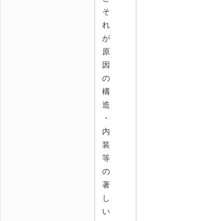
そ
れ
が
原
因
の
構
造
・
内
装
等
の
著
し
い