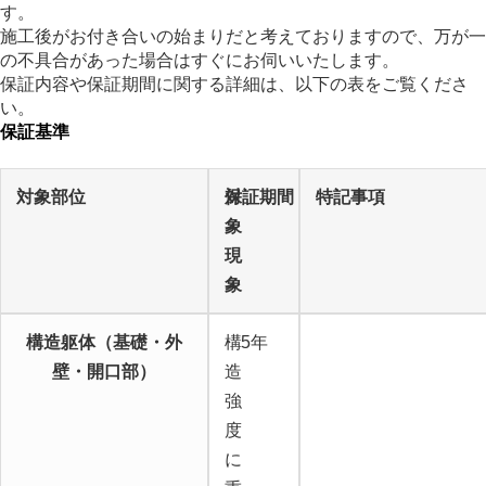
す。
施工後がお付き合いの始まりだと考えておりますので、万が一
の不具合があった場合はすぐにお伺いいたします。
保証内容や保証期間に関する詳細は、以下の表をご覧くださ
い。
保証基準
対象部位
対
保証期間
特記事項
象
現
象
構造躯体（基礎・外
構
5年
壁・開口部）
造
強
度
に