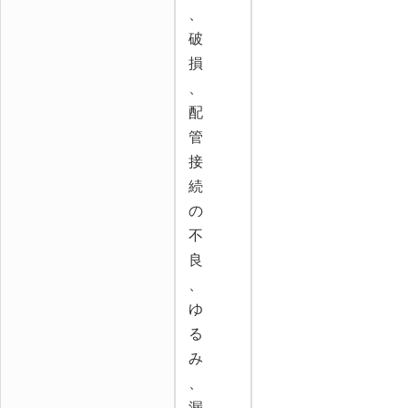
、
破
損
、
配
管
接
続
の
不
良
、
ゆ
る
み
、
漏