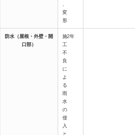
、
変
形
防水（屋根・外壁・開
施
2年
口部）
工
不
良
に
よ
る
雨
水
の
侵
入
と