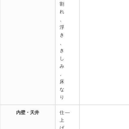
割
れ
、
浮
き
、
き
し
み
、
床
な
り
内壁・天井
仕
―
上
げ