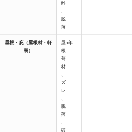
離
、
脱
落
屋根・庇（屋根材・軒
屋
5年
裏）
根
葺
材
、
ズ
レ
、
脱
落
、
破