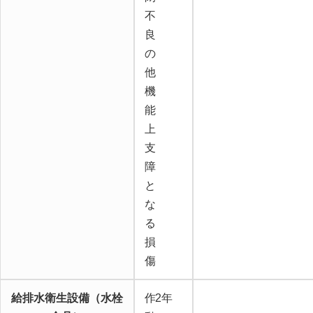
不
良
の
他
機
能
上
支
障
と
な
る
損
傷
給排水衛生設備（水栓
作
2年