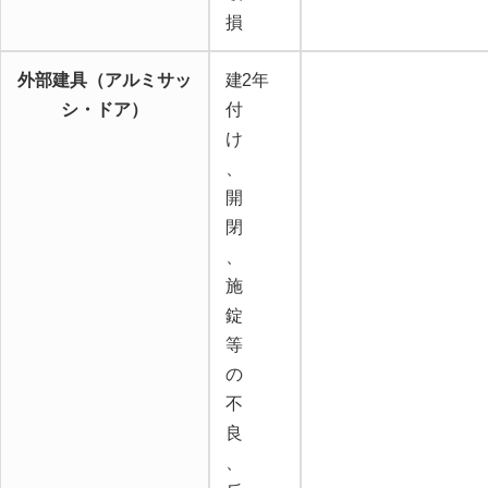
損
外部建具（アルミサッ
建
2年
シ・ドア）
付
け
、
開
閉
、
施
錠
等
の
不
良
、