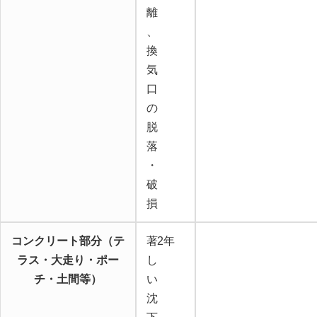
離
、
換
気
口
の
脱
落
・
破
損
コンクリート部分（テ
著
2年
ラス・大走り・ポー
し
チ・土間等）
い
沈