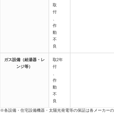
取
付
、
作
動
不
良
ガス設備（給湯器・レ
取
2年
ンジ等）
付
、
作
動
不
良
※各設備・住宅設備機器・太陽光発電等の保証は各メーカーの