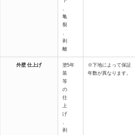
下
、
亀
裂
、
剥
離
外壁 仕上げ
塗
5年
※下地によって保証
装
年数が異なります。
等
の
仕
上
げ
、
剥