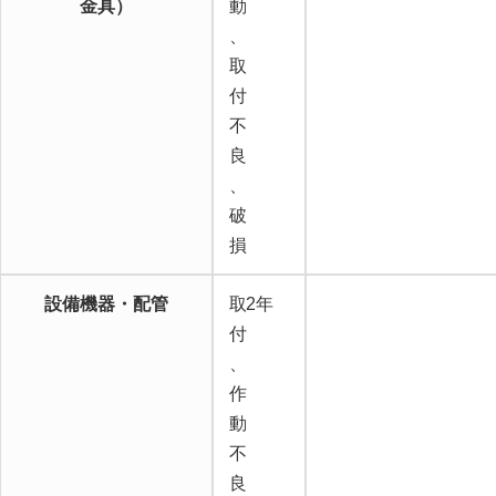
金具）
動
、
取
付
不
良
、
破
損
設備機器・配管
取
2年
付
、
作
動
不
良