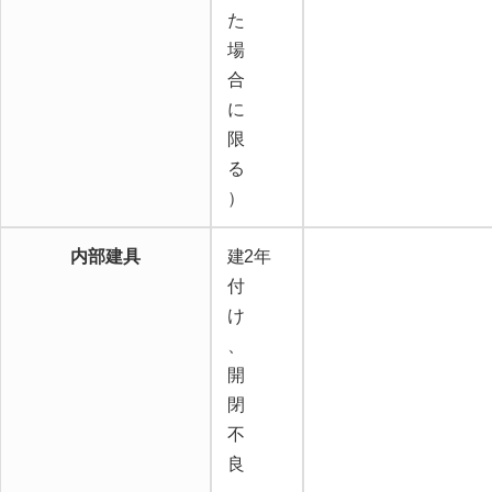
た
場
合
に
限
る
）
内部建具
建
2年
付
け
、
開
閉
不
良