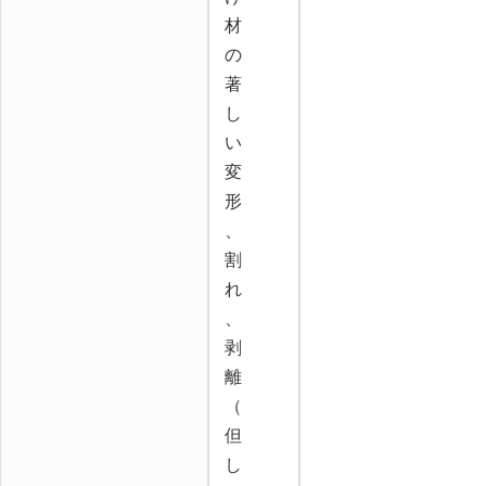
材
の
著
し
い
変
形
、
割
れ
、
剥
離
（
但
し