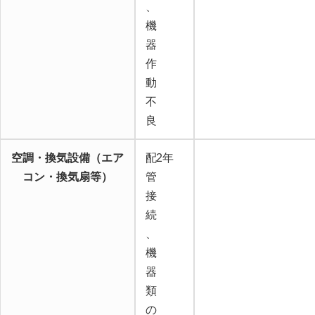
、
機
器
作
動
不
良
空調・換気設備（エア
配
2年
コン・換気扇等）
管
接
続
、
機
器
類
の