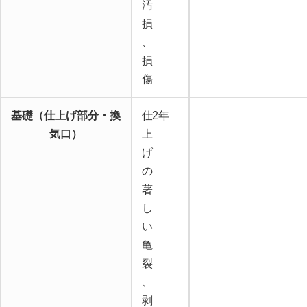
汚
損
、
損
傷
基礎（仕上げ部分・換
仕
2年
気口）
上
げ
の
著
し
い
亀
裂
、
剥