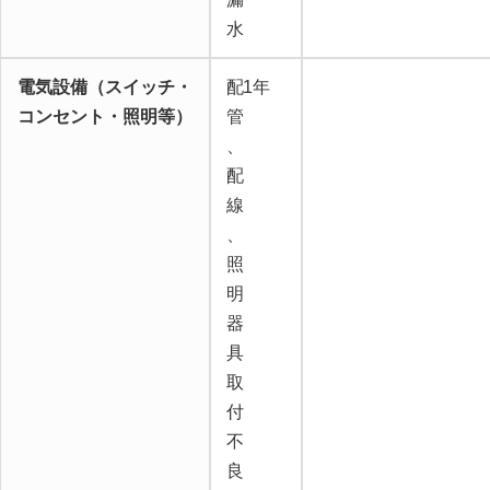
水
電気設備（スイッチ・
配
1年
コンセント・照明等）
管
、
配
線
、
照
明
器
具
取
付
不
良