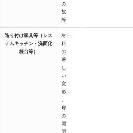
の
故
障
造り付け家具等（シス
材
―
テムキッチン・洗面化
料
粧台等）
の
著
し
い
変
形
、
扉
の
開
閉