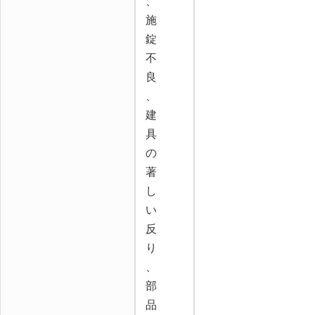
、
施
錠
不
良
、
建
具
の
著
し
い
反
り
、
部
品