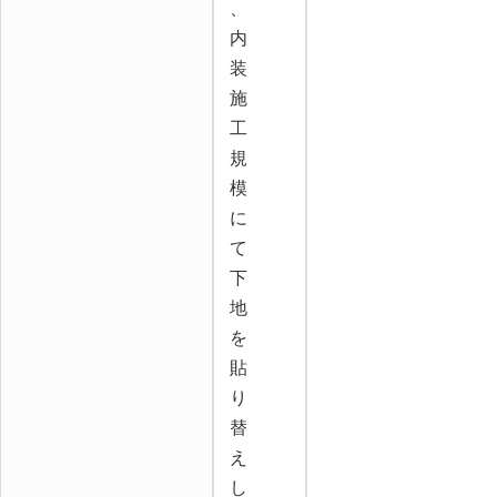
、
内
装
施
工
規
模
に
て
下
地
を
貼
り
替
え
し