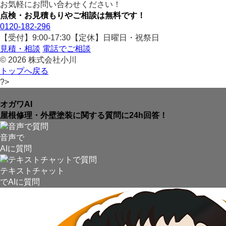
お気軽にお問い合わせください！
点検・お見積もりやご相談は無料です！
0120-182-296
【受付】9:00-17:30【定休】日曜日・祝祭日
見積・相談
電話でご相談
© 2026 株式会社小川
トップへ戻る
?>
オガワAI
屋根修理・外壁塗装に関する質問に24h回答！
音声で
AIに質問
テキストチャット
でAIに質問