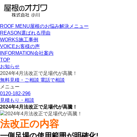
ROOF MENU
屋根のお悩み解決メニュー
REASON
選ばれる理由
WORKS
施工事例
VOICE
お客様の声
INFORMATION
会社案内
TOP
お知らせ
2024年4月法改正で足場代が高騰！
無料見積・ご相談
電話で相談
メニュー
0120-182-296
見積もり・相談
2024年4月法改正で足場代が高騰！
法改正の内容
一側足場の使用範囲が明確化!