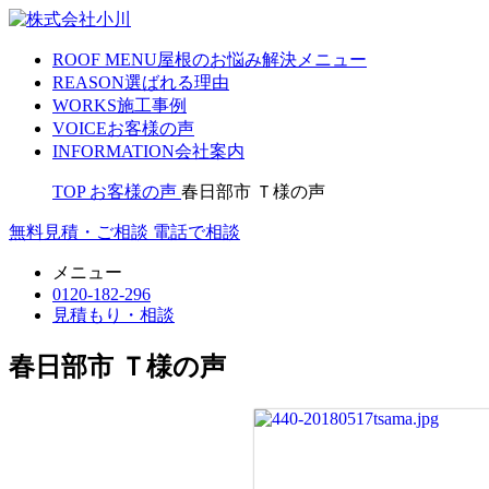
ROOF MENU
屋根のお悩み解決メニュー
REASON
選ばれる理由
WORKS
施工事例
VOICE
お客様の声
INFORMATION
会社案内
TOP
お客様の声
春日部市 Ｔ様の声
無料見積・ご相談
電話で相談
メニュー
0120-182-296
見積もり・相談
春日部市 Ｔ様の声