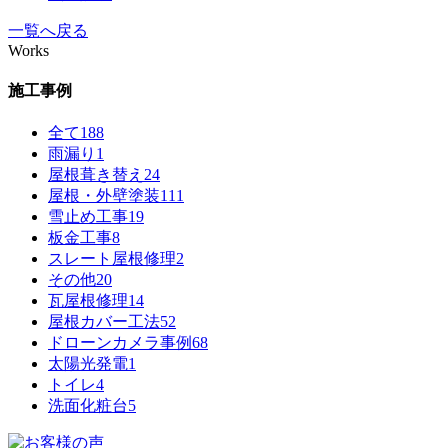
一覧へ戻る
Works
施工事例
全て
188
雨漏り
1
屋根葺き替え
24
屋根・外壁塗装
111
雪止め工事
19
板金工事
8
スレート屋根修理
2
その他
20
瓦屋根修理
14
屋根カバー工法
52
ドローンカメラ事例
68
太陽光発電
1
トイレ
4
洗面化粧台
5