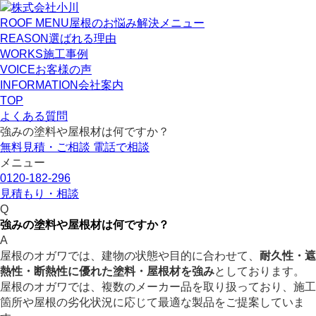
ROOF MENU
屋根のお悩み解決メニュー
REASON
選ばれる理由
WORKS
施工事例
VOICE
お客様の声
INFORMATION
会社案内
TOP
よくある質問
強みの塗料や屋根材は何ですか？
無料見積・ご相談
電話で相談
メニュー
0120-182-296
見積もり・相談
Q
強みの塗料や屋根材は何ですか？
A
屋根のオガワでは、建物の状態や目的に合わせて、
耐久性・遮
熱性・断熱性に優れた塗料・屋根材を強み
としております。
屋根のオガワでは、複数のメーカー品を取り扱っており、施工
箇所や屋根の劣化状況に応じて最適な製品をご提案していま