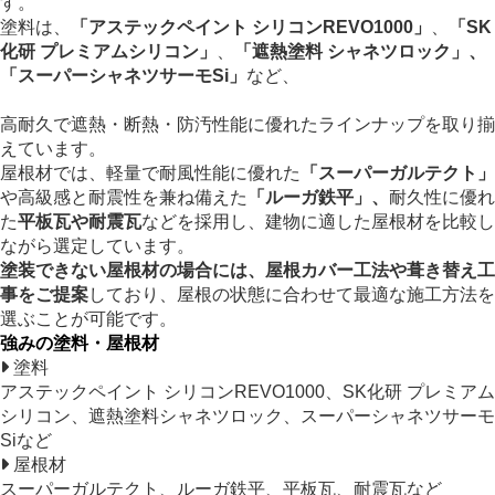
す。
塗料は、
「アステックペイント シリコンREVO1000」
、
「SK
化研 プレミアムシリコン」
、
「遮熱塗料 シャネツロック」、
「スーパーシャネツサーモSi」
など、
高耐久で遮熱・断熱・防汚性能に優れたラインナップを取り揃
えています。
屋根材では、軽量で耐風性能に優れた
「スーパーガルテクト」
や高級感と耐震性を兼ね備えた
「ルーガ鉄平」、
耐久性に優れ
た
平板瓦や耐震瓦
などを採用し、建物に適した屋根材を比較し
ながら選定しています。
塗装できない屋根材の場合には、屋根カバー工法や葺き替え工
事をご提案
しており、屋根の状態に合わせて最適な施工方法を
選ぶことが可能です。
強みの塗料・屋根材
塗料
アステックペイント シリコンREVO1000、SK化研 プレミアム
シリコン、遮熱塗料シャネツロック、スーパーシャネツサーモ
Siなど
屋根材
スーパーガルテクト、ルーガ鉄平、平板瓦、耐震瓦など