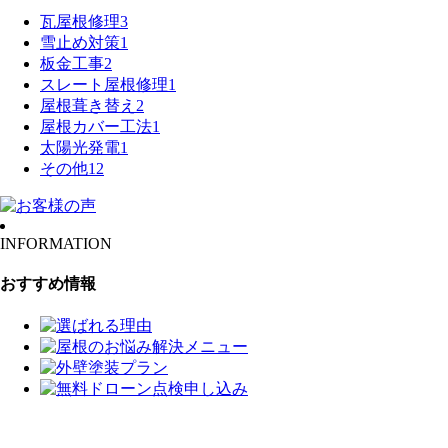
瓦屋根修理
3
雪止め対策
1
板金工事
2
スレート屋根修理
1
屋根葺き替え
2
屋根カバー工法
1
太陽光発電
1
その他
12
INFORMATION
おすすめ情報