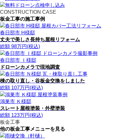
CONSTRUCTION CASE
板金工事の施工事例
春日部市 H様邸
丈夫で美しさ長持ち屋根リフォーム
総額
98
万円(税込)
春日部市 Ｉ様邸
ドローンカメラで現地調査
棟の取り直し・谷板金交換をしました
総額
107
万円(税込)
鴻巣市 Ｋ様邸
スレート屋根塗装・外壁塗装
総額
123
万円(税込)
板金工事
他の板金工事メニューを見る