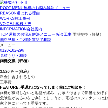
ROOF MENU
屋根のお悩み解決メニュー
REASON
選ばれる理由
WORKS
施工事例
VOICE
お客様の声
INFORMATION
会社案内
TOP
屋根のお悩み解決メニュー
板金工事
雨樋交換（軒樋）
無料見積・ご相談
電話で相談
メニュー
0120-182-296
見積もり・相談
雨樋交換（軒樋）
3,520
円 ~
(税込)
料金に含まれるもの
工事費
FEATURE.
手遅れになってしまう前にご相談を！
雨樋が機能しないと地盤が緩み、お家の傾きまで影響を及ぼす
危険性があるのをご存知でしょうか。雨樋のメンテナンスはお
家全体にとっても重要です。