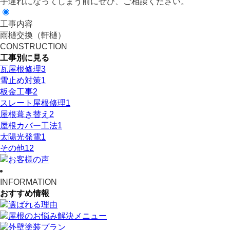
手遅れになってしまう前にぜひ、ご相談ください。
工事内容
雨樋交換（軒樋）
CONSTRUCTION
工事別に見る
瓦屋根修理
3
雪止め対策
1
板金工事
2
スレート屋根修理
1
屋根葺き替え
2
屋根カバー工法
1
太陽光発電
1
その他
12
INFORMATION
おすすめ情報