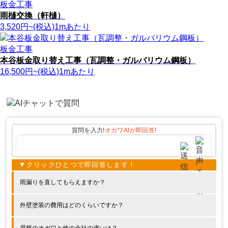
板金工事
雨樋交換（軒樋）
3,520
円
~(税込)
1mあたり
板金工事
本谷板金取り替え工事（瓦調整・ガルバリウム鋼板）
16,500
円
~(税込)
1mあたり
質問を入力!
オガワAIが
即回答!
雨漏りを直してもらえますか？
外壁塗装の費用はどのくらいですか？
屋根のオガワと他の会社の違いは？