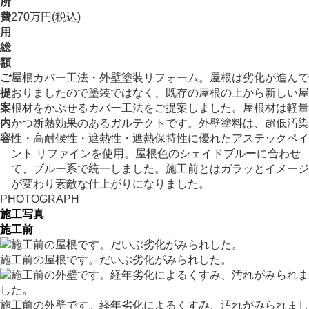
所
費
270万円(税込)
用
総
額
ご
屋根カバー工法・外壁塗装リフォーム。屋根は劣化が進んで
提
おりましたので塗装ではなく、既存の屋根の上から新しい屋
案
根材をかぶせるカバー工法をご提案しました。屋根材は軽量
内
かつ断熱効果のあるガルテクトです。外壁塗料は、超低汚染
容
性・高耐候性・遮熱性・遮熱保持性に優れたアステックペイ
ント リファインを使用。屋根色のシェイドブルーに合わせ
て、ブルー系で統一しました。施工前とはガラッとイメージ
が変わり素敵な仕上がりになりました。
PHOTOGRAPH
施工写真
施工前
施工前の屋根です。だいぶ劣化がみられした。
施工前の外壁です。経年劣化によるくすみ、汚れがみられまし