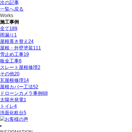
次の記事
一覧へ戻る
Works
施工事例
全て
189
雨漏り
1
屋根葺き替え
24
屋根・外壁塗装
111
雪止め工事
19
板金工事
8
スレート屋根修理
2
その他
20
瓦屋根修理
14
屋根カバー工法
52
ドローンカメラ事例
68
太陽光発電
1
トイレ
4
洗面化粧台
5