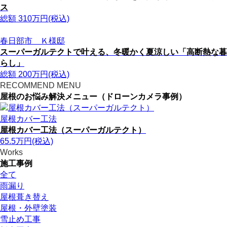
ス
総額
310
万円(税込)
春日部市 Ｋ様邸
スーパーガルテクトで叶える、冬暖かく夏涼しい「高断熱な暮
らし」
総額
200
万円(税込)
RECOMMEND MENU
屋根のお悩み解決メニュー（ドローンカメラ事例）
屋根カバー工法
屋根カバー工法（スーパーガルテクト）
65.5
万円
(税込)
Works
施工事例
全て
雨漏り
屋根葺き替え
屋根・外壁塗装
雪止め工事