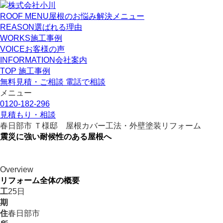
ROOF MENU
屋根のお悩み解決メニュー
REASON
選ばれる理由
WORKS
施工事例
VOICE
お客様の声
INFORMATION
会社案内
TOP
施工事例
無料見積・ご相談
電話で相談
メニュー
0120-182-296
見積もり・相談
春日部市 Ｔ様邸 屋根カバー工法・外壁塗装リフォーム
震災に強い耐候性のある屋根へ
Overview
リフォーム全体の概要
工
25日
期
住
春日部市