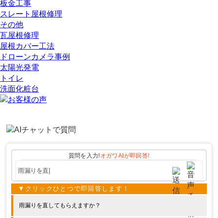
板金工事
スレート屋根修理
その他
瓦屋根修理
屋根カバー工法
ドローンカメラ事例
太陽光発電
トイレ
洗面化粧台
質問を入力!
オガワAIが
即回答!
雨漏りを直してもらえますか？