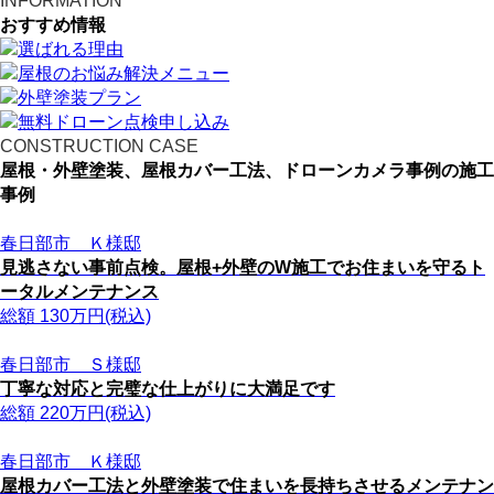
INFORMATION
おすすめ情報
CONSTRUCTION CASE
屋根・外壁塗装、屋根カバー工法、ドローンカメラ事例の施工
事例
春日部市 Ｋ様邸
見逃さない事前点検。屋根+外壁のW施工でお住まいを守るト
ータルメンテナンス
総額
130
万円(税込)
春日部市 Ｓ様邸
丁寧な対応と完璧な仕上がりに大満足です
総額
220
万円(税込)
春日部市 Ｋ様邸
屋根カバー工法と外壁塗装で住まいを長持ちさせるメンテナン