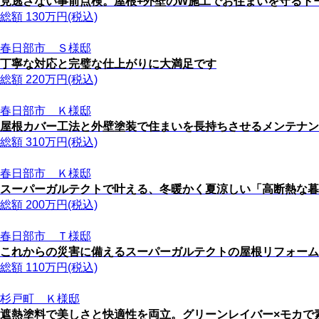
見逃さない事前点検。屋根+外壁のW施工でお住まいを守るト
総額
130
万円(税込)
春日部市 Ｓ様邸
丁寧な対応と完璧な仕上がりに大満足です
総額
220
万円(税込)
春日部市 Ｋ様邸
屋根カバー工法と外壁塗装で住まいを長持ちさせるメンテナン
総額
310
万円(税込)
春日部市 Ｋ様邸
スーパーガルテクトで叶える、冬暖かく夏涼しい「高断熱な暮
総額
200
万円(税込)
春日部市 Ｔ様邸
これからの災害に備えるスーパーガルテクトの屋根リフォーム
総額
110
万円(税込)
杉戸町 Ｋ様邸
遮熱塗料で美しさと快適性を両立。グリーンレイバー×モカで