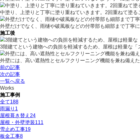
中塗り、上塗りと丁寧に塗り重ねていきます。2回重ねて塗る
外壁だけでなく、雨樋や破風板などの付帯部も細部まで丁寧に
施工後
3階建てという建物への負担を軽減するため、屋根は軽量な「
外壁には、高い遮熱性とセルフクリーニング機能を兼ね備えた塗
前の記事
次の記事
一覧へ戻る
Works
施工事例
全て
188
雨漏り
1
屋根葺き替え
24
屋根・外壁塗装
111
雪止め工事
19
板金工事
8