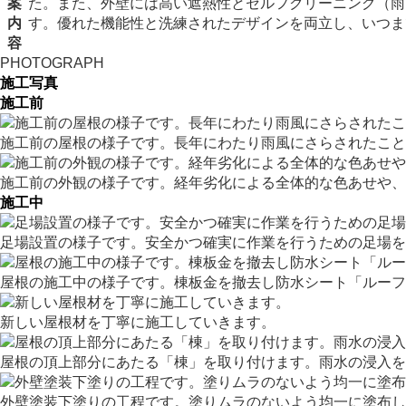
案
た。また、外壁には高い遮熱性とセルフクリーニング（雨で
内
す。優れた機能性と洗練されたデザインを両立し、いつま
容
PHOTOGRAPH
施工写真
施工前
施工前の屋根の様子です。長年にわたり雨風にさらされたこと
施工前の外観の様子です。経年劣化による全体的な色あせや、
施工中
足場設置の様子です。安全かつ確実に作業を行うための足場を
屋根の施工中の様子です。棟板金を撤去し防水シート「ルーフ
新しい屋根材を丁寧に施工していきます。
屋根の頂上部分にあたる「棟」を取り付けます。雨水の浸入を
外壁塗装下塗りの工程です。塗りムラのないよう均一に塗布し