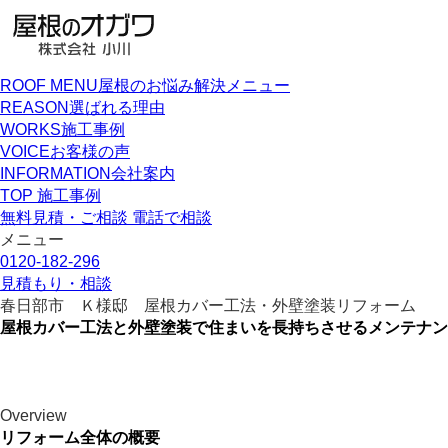
ROOF MENU
屋根のお悩み解決メニュー
REASON
選ばれる理由
WORKS
施工事例
VOICE
お客様の声
INFORMATION
会社案内
TOP
施工事例
無料見積・ご相談
電話で相談
メニュー
0120-182-296
見積もり・相談
春日部市 Ｋ様邸 屋根カバー工法・外壁塗装リフォーム
屋根カバー工法と外壁塗装で住まいを長持ちさせるメンテナン
Overview
リフォーム全体の概要