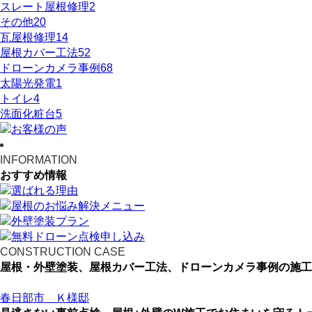
スレート屋根修理
2
その他
20
瓦屋根修理
14
屋根カバー工法
52
ドローンカメラ事例
68
太陽光発電
1
トイレ
4
洗面化粧台
5
INFORMATION
おすすめ情報
CONSTRUCTION CASE
屋根・外壁塗装、屋根カバー工法、ドローンカメラ事例の施工
春日部市 Ｋ様邸