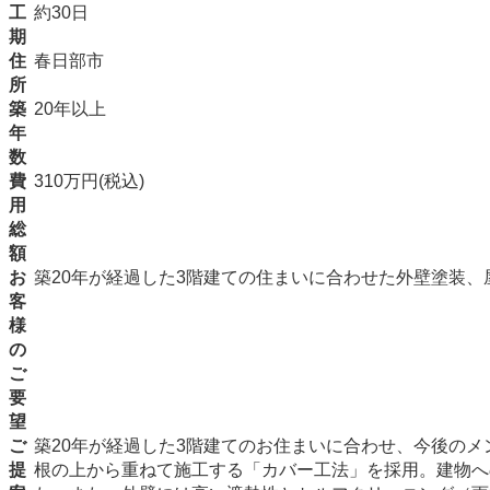
工
約30日
期
住
春日部市
所
築
20年以上
年
数
費
310万円(税込)
用
総
額
お
築20年が経過した3階建ての住まいに合わせた外壁塗装
客
様
の
ご
要
望
ご
築20年が経過した3階建てのお住まいに合わせ、今後の
提
根の上から重ねて施工する「カバー工法」を採用。建物へ