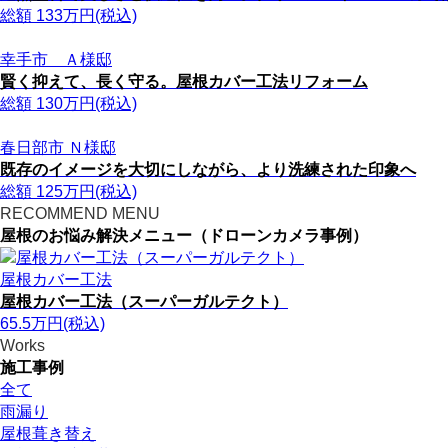
総額
133
万円(税込)
幸手市 Ａ様邸
賢く抑えて、長く守る。屋根カバー工法リフォーム
総額
130
万円(税込)
春日部市 Ｎ様邸
既存のイメージを大切にしながら、より洗練された印象へ
総額
125
万円(税込)
RECOMMEND MENU
屋根のお悩み解決メニュー（ドローンカメラ事例）
屋根カバー工法
屋根カバー工法（スーパーガルテクト）
65.5
万円
(税込)
Works
施工事例
全て
雨漏り
屋根葺き替え