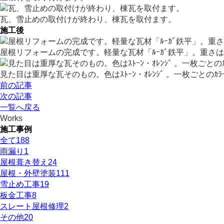
瓦、雪止めの取付けが終わり、棟瓦を取付ます。
施工後
屋根リフォームの完成です。軽量な瓦材「ﾙｰｶﾞ鉄平」。重
見た目は重厚な瓦そのもの。色はｽﾄｰﾝ・ｵﾚﾝｼﾞ 。一枚ごと
前の記事
次の記事
一覧へ戻る
Works
施工事例
全て
188
雨漏り
1
屋根葺き替え
24
屋根・外壁塗装
111
雪止め工事
19
板金工事
8
スレート屋根修理
2
その他
20