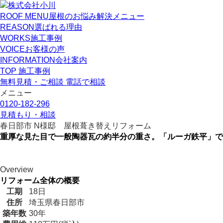
ROOF MENU
屋根のお悩み解決メニュー
REASON
選ばれる理由
WORKS
施工事例
VOICE
お客様の声
INFORMATION
会社案内
TOP
施工事例
無料見積・ご相談
電話で相談
メニュー
0120-182-296
見積もり・相談
春日部市 N様邸 屋根葺き替えリフォーム
重厚な見た目で一般陶器瓦の約半分の重さ。「ルーガ鉄平」で
Overview
リフォーム全体の概要
工期
18日
住所
埼玉県春日部市
築年数
30年