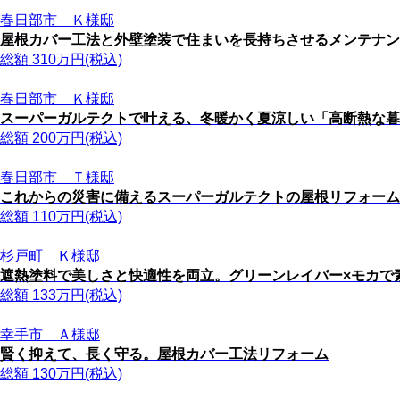
春日部市 Ｋ様邸
屋根カバー工法と外壁塗装で住まいを長持ちさせるメンテナン
総額
310
万円(税込)
春日部市 Ｋ様邸
スーパーガルテクトで叶える、冬暖かく夏涼しい「高断熱な暮
総額
200
万円(税込)
春日部市 Ｔ様邸
これからの災害に備えるスーパーガルテクトの屋根リフォーム
総額
110
万円(税込)
杉戸町 Ｋ様邸
遮熱塗料で美しさと快適性を両立。グリーンレイバー×モカで
総額
133
万円(税込)
幸手市 Ａ様邸
賢く抑えて、長く守る。屋根カバー工法リフォーム
総額
130
万円(税込)