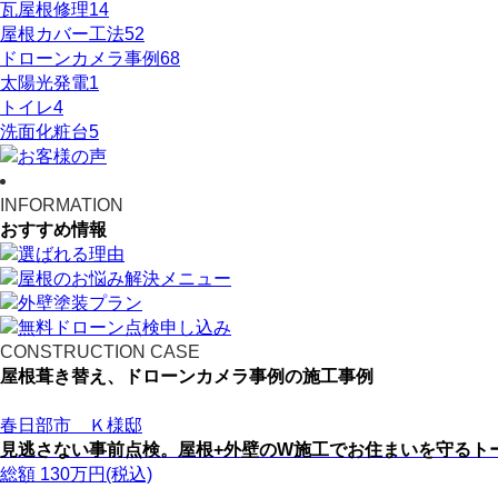
瓦屋根修理
14
屋根カバー工法
52
ドローンカメラ事例
68
太陽光発電
1
トイレ
4
洗面化粧台
5
INFORMATION
おすすめ情報
CONSTRUCTION CASE
屋根葺き替え、ドローンカメラ事例の施工事例
春日部市 Ｋ様邸
見逃さない事前点検。屋根+外壁のW施工でお住まいを守るト
総額
130
万円(税込)