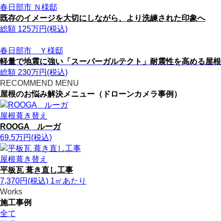
春日部市 Ｎ様邸
既存のイメージを大切にしながら、より洗練された印象へ
総額
125
万円(税込)
春日部市 Ｙ様邸
軽量で地震に強い「スーパーガルテクト」耐震性を高める屋根
総額
230
万円(税込)
RECOMMEND MENU
屋根のお悩み解決メニュー（ドローンカメラ事例）
屋根葺き替え
ROOGA ルーガ
69.5
万円
(税込)
屋根葺き替え
平板瓦 葺き直し工事
7,370
円
(税込)
1㎡あたり
Works
施工事例
全て