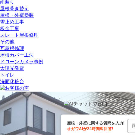
雨漏り
屋根葺き替え
屋根・外壁塗装
雪止め工事
板金工事
スレート屋根修理
その他
瓦屋根修理
屋根カバー工法
ドローンカメラ事例
太陽光発電
トイレ
洗面化粧台
屋根・外壁に関する
質問を入力!
オガワAIが
24時間
即回答!