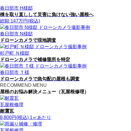
春日部市 H様邸
棟を取り直しして災害に負けない強い屋根へ
総額
147
万円(税込)
春日部市 N様邸
ドローンカメラで現地調査
杉戸町 Ｎ様邸
ドローンカメラで補修箇所を特定
春日部市 Ｔ様
ドローンカメラで急勾配の屋根も調査
RECOMMEND MENU
屋根のお悩み解決メニュー（瓦屋根修理）
瓦屋根修理
耐震瓦
8,800
円
(税込)
1㎡あたり
瓦屋根修理