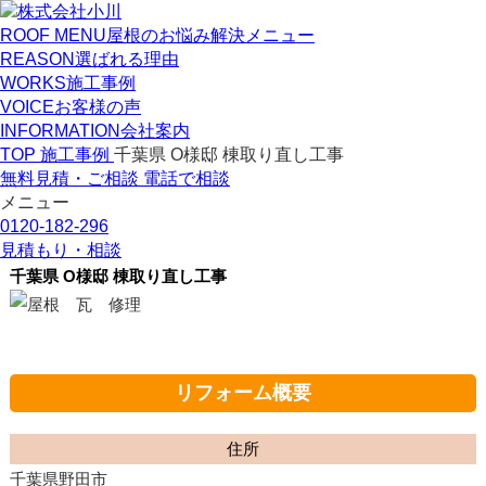
ROOF MENU
屋根のお悩み解決メニュー
REASON
選ばれる理由
WORKS
施工事例
VOICE
お客様の声
INFORMATION
会社案内
TOP
施工事例
千葉県 O様邸 棟取り直し工事
無料見積・ご相談
電話で相談
メニュー
0120-182-296
見積もり・相談
千葉県 O様邸 棟取り直し工事
リフォーム概要
住所
千葉県野田市