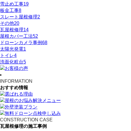
雪止め工事
19
板金工事
8
スレート屋根修理
2
その他
20
瓦屋根修理
14
屋根カバー工法
52
ドローンカメラ事例
68
太陽光発電
1
トイレ
4
洗面化粧台
5
INFORMATION
おすすめ情報
CONSTRUCTION CASE
瓦屋根修理の施工事例