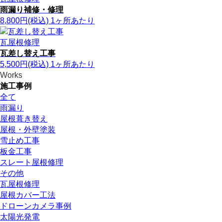
雨漏り補修・修理
8,800
円
(税込)
1ヶ所あたり
瓦屋根修理
瓦差し替え工事
5,500
円
(税込)
1ヶ所あたり
Works
施工事例
全て
雨漏り
屋根葺き替え
屋根・外壁塗装
雪止め工事
板金工事
スレート屋根修理
その他
瓦屋根修理
屋根カバー工法
ドローンカメラ事例
太陽光発電